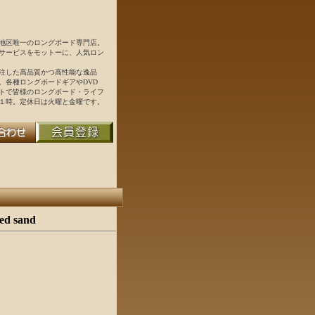
地区唯一のロングボード専門店。
サービスをモットーに、人気ロン
注した高品質かつ高性能な逸品
。各種ロングボードギアやDVD
トで皆様のロングボード・ライフ
１時。定休日は火曜と金曜です。
ed sand