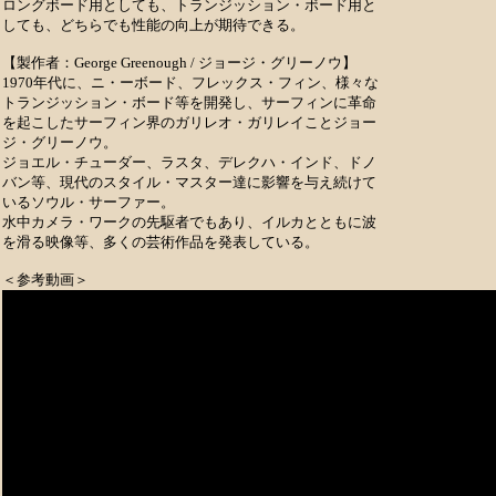
ロングボード用としても、トランジッション・ボード用と
しても、どちらでも性能の向上が期待できる。
【製作者：George Greenough / ジョージ・グリーノウ】
1970年代に、ニ・ーボード、フレックス・フィン、様々な
トランジッション・ボード等を開発し、サーフィンに革命
を起こしたサーフィン界のガリレオ・ガリレイことジョー
ジ・グリーノウ。
ジョエル・チューダー、ラスタ、デレクハ・インド、ドノ
バン等、現代のスタイル・マスター達に影響を与え続けて
いるソウル・サーファー。
水中カメラ・ワークの先駆者でもあり、イルカとともに波
を滑る映像等、多くの芸術作品を発表している。
＜参考動画＞