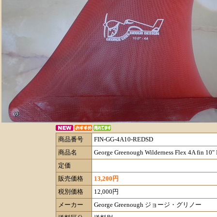
商品番号
FIN-GG-4A10-REDSD
商品名
George Greenough Wilderness Flex 4A fin 10"
定価
販売価格
13,200円
税別価格
12,000円
メーカー
George Greenough ジョージ・グリノー