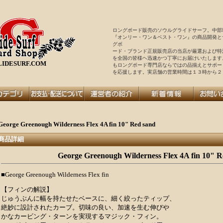
ロングボード販売のソウルグライドサーフ。中部
『オンリー・ワン＆ベスト・ワン』の商品開発と
グボ
ード・ブランド正規販売店の当店が厳選および特
を全国の皆様ヘ迅速かつ丁寧にお届けいたします
IDESURF.COM
もロングボード専門店ならではの品揃えとサポー
を
応援します。実店舗の営業時間は１３時から２
George Greenough Wilderness Flex 4A fin 10" Red sand
商品詳細
George Greenough Wilderness Flex 4A fin 10" R
■George Greenough Wilderness Flex fin
【フィンの解説】
じゅうぶんに幅を持たせたベースに、細く絞ったティップ、
絶妙に設計されたカーブ。切味の良い、加速を生む伸びや
かなカービング・ターンを実現するマジック・フィン。