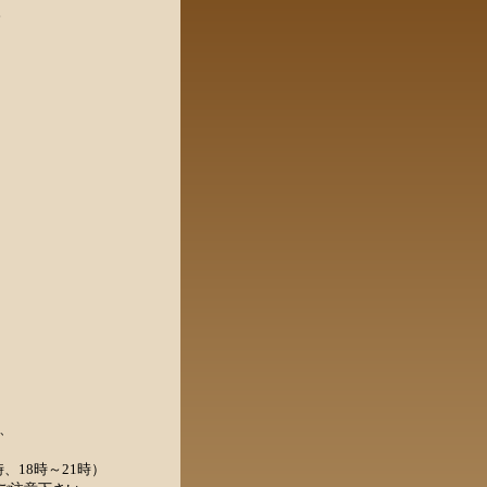
。
、
、18時～21時）