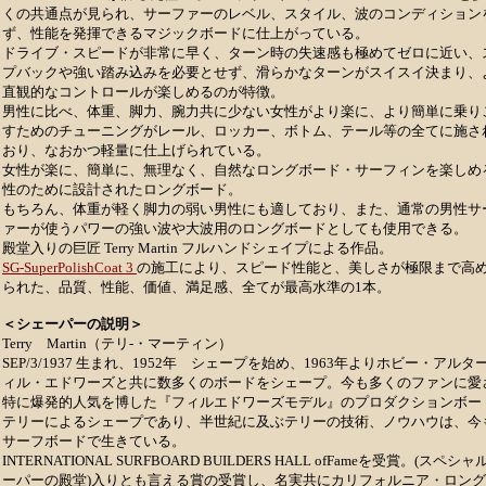
くの共通点が見られ、サーファーのレベル、スタイル、波のコンディション
ず、性能を発揮できるマジックボードに仕上がっている。
ドライブ・スピードが非常に早く、ターン時の失速感も極めてゼロに近い、
プバックや強い踏み込みを必要とせず、滑らかなターンがスイスイ決まり、
直観的なコントロールが楽しめるのが特徴。
男性に比べ、体重、脚力、腕力共に少ない女性がより楽に、より簡単に乗り
すためのチューニングがレール、ロッカー、ボトム、テール等の全てに施さ
おり、なおかつ軽量に仕上げられている。
女性が楽に、簡単に、無理なく、自然なロングボード・サーフィンを楽しめ
性のために設計されたロングボード。
もちろん、体重が軽く脚力の弱い男性にも適しており、また、通常の男性サ
ァーが使うパワーの強い波や大波用のロングボードとしても使用できる。
殿堂入りの巨匠 Terry Martin フルハンドシェイプによる作品。
SG-SuperPolishCoat 3
の施工により、スピード性能と、美しさが極限まで高
られた、品質、性能、価値、満足感、全てが最高水準の1本。
＜シェーパーの説明＞
Terry Martin（テリ-・マーティン）
SEP/3/1937 生まれ、1952年 シェープを始め、1963年よりホビー・アルタ
ィル・エドワーズと共に数多くのボードをシェープ。今も多くのファンに愛
特に爆発的人気を博した『フィルエドワーズモデル』のプロダクションボー
テリーによるシェープであり、半世紀に及ぶテリーの技術、ノウハウは、今
サーフボードで生きている。
INTERNATIONAL SURFBOARD BUILDERS HALL ofFameを受賞。(スペシ
ーパーの殿堂)入りとも言える賞の受賞し、名実共にカリフォルニア・ロン