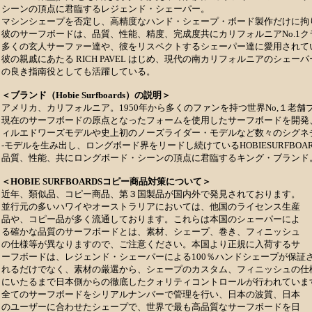
シーンの頂点に君臨するレジェンド・シェーパー。
マシンシェープを否定し、高精度なハンド・シェープ・ボード製作だけに拘
彼のサーフボードは、品質、性能、精度、完成度共にカリフォルニアNo.1ク
多くの玄人サーファー達や、彼をリスペクトするシェーパー達に愛用されて
彼の親戚にあたる RICH PAVEL はじめ、現代の南カリフォルニアのシェーパ
の良き指南役としても活躍している。
＜ブランド（Hobie Surfboards）の説明＞
アメリカ、カリフォルニア。1950年から多くのファンを持つ世界No,１老舗
現在のサーフボードの原点となったフォームを使用したサーフボードを開発
ィルエドワーズモデルや史上初のノーズライダー・モデルなど数々のシグネ
-モデルを生み出し、ロングボード界をリードし続けているHOBIESURFBOAR
品質、性能、共にロングボード・シーンの頂点に君臨するキング・ブランド
＜HOBIE SURFBOARDSコピー商品対策について＞
近年、類似品、コピー商品、第３国製品が国内外で発見されております。
並行元の多いハワイやオーストラリアにおいては、他国のライセンス生産
品や、コピー品が多く流通しております。これらは本国のシェーパーによ
る確かな品質のサーフボードとは、素材、シェープ、巻き、フィニッシュ
の仕様等が異なりますので、ご注意ください。本国より正規に入荷するサ
ーフボードは、レジェンド・シェーパーによる100％ハンドシェープが保証
れるだけでなく、素材の厳選から、シェープのカスタム、フィニッシュの仕
にいたるまで日本側からの徹底したクォリティコントロールが行われていま
全てのサーフボードをシリアルナンバーで管理を行い、日本の波質、日本
のユーザーに合わせたシェープで、世界で最も高品質なサーフボードを日