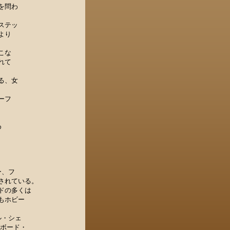
を問わ
ステッ
より
こな
れて
る、女
ーフ
め
ー、フ
されている。
ドの多くは
もホビー
ャル・シェ
グボード・