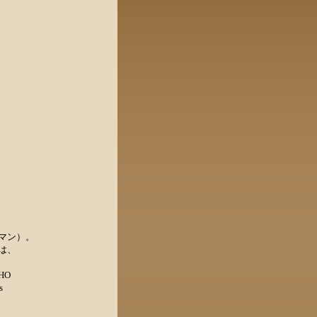
フマン）。
は、
HO
s