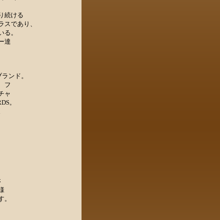
り続ける
ラスであり、
いる。
ー達
ブランド。
、フ
チャ
DS。
。
さ
様
す。