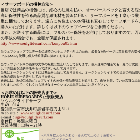
＜サーフボードの梱包方法＞
当店では商品の梱包には、細心の注意を払い、オーバースペックと言える程
高い保護性を誇る高品質な緩衝材を贅沢に用い、サーフボードを丁寧かつ厳
重に梱包しております。遠方にお住まいのお客様も安心してサーフボードを
購入いただけます。詳しくは以下のウェブページをご参照ください。
また、お送りする商品には、フルカバー保険をお付けしておりますので、万
の事故の場合でも、全額が保証されます。
http://www.soulglidesurf.com/konpou05.htm
当ウェブショップではデータ伝送時のセキュリティ向上のため、必要なWebページに業界標準の暗
であるSSLを使用し個人情報保護に努めております。
当ウェブサイト内の画像や文章の転載は禁止いたしております。個人使用の場合でも、見つけ次第、
以下の罰金を法的手段をもって請求いたしております。
当店はオークションサイトには商品を出品しておりません。オークションサイトでの当店の商品説
画像の使用も一切許可しておりません。
過去には、SoulGlideSurfウェブサイトの画像や商品説明文を盗用して、偽物を捌いていた悪質な出
おりましたので、くれぐれも違法なオークション出品者にはご注意ください。
＜お求めは以下の販売店まで＞
HOBIE SURFBOARDS 正規販売店
ソウルグライドサーフ
〒491-0141
愛知県一宮市浅井町黒岩字石刀山51-1
ｗeb site：
www.soulglidesurf.com
e-mail：
sg@soulglidesurf.com
定休日：毎週火曜日
営業時間：13時～21時
～未来を救える今がある・みんなで止めよう温暖化～
ソウルグライドサーフ