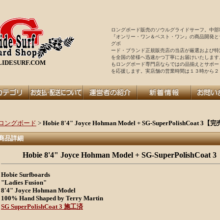
ロングボード販売のソウルグライドサーフ。中部
『オンリー・ワン＆ベスト・ワン』の商品開発と
グボ
ード・ブランド正規販売店の当店が厳選および特
を全国の皆様ヘ迅速かつ丁寧にお届けいたします
IDESURF.COM
もロングボード専門店ならではの品揃えとサポー
を
応援します。実店舗の営業時間は１３時から２
ロングボード
>
Hobie 8'4" Joyce Hohman Model + SG-SuperPolishCoat
商品詳細
Hobie 8'4" Joyce Hohman Model + SG-SuperPolish
Hobie Surfboards
"Ladies Fusion"
8'4" Joyce Hohman Model
100% Hand Shaped by Terry Martin
SG SuperPolishCoat 3 施工済