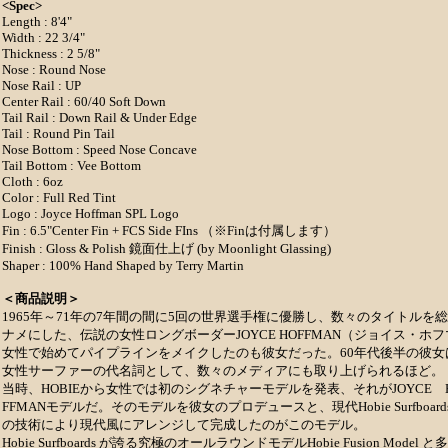
<Spec>
Length : 8'4"
Width : 22 3/4"
Thickness : 2 5/8"
Nose : Round Nose
Nose Rail : UP
Center Rail : 60/40 Soft Down
Tail Rail : Down Rail & Under Edge
Tail : Round Pin Tail
Nose Bottom : Speed Nose Concave
Tail Bottom : Vee Bottom
Cloth : 6oz
Color : Full Red Tint
Logo : Joyce Hoffman SPL Logo
Fin : 6.5"Center Fin + FCS Side FIns （※Finは付属します）
Finish : Gloss & Polish 鏡面仕上げ (by Moonlight Glassing)
Shaper : 100% Hand Shaped by Terry Martin
＜商品説明＞
1965年～71年の7年間の間に5回の世界選手権に優勝し、数々のタイトルを総
ナメにした、伝説の女性ロングボーダーJOYCE HOFFMAN（ジョイス・ホ
女性で始めてパイプラインをメイクしたのも彼女だった。60年代後半の彼女
女性サーファーの代名詞として、数々のメディアにも取り上げられるほど。
当時、HOBIEから女性では初のシグネチャーモデルを発表、それがJOYCE 
FFMANモデルだ。そのモデルを彼女のプロデュースと、現代Hobie Surfboard
の技術により現代風にアレンジして完成したのがこのモデル。
Hobie Surfboards が誇る究極のオールラウンドモデルHobie Fusion Model と多