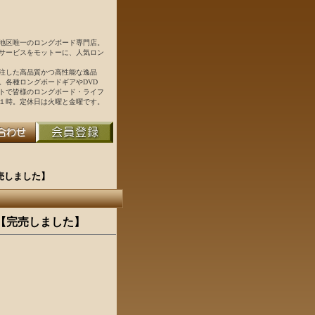
地区唯一のロングボード専門店。
サービスをモットーに、人気ロン
注した高品質かつ高性能な逸品
。各種ロングボードギアやDVD
トで皆様のロングボード・ライフ
１時。定休日は火曜と金曜です。
 3【完売しました】
Coat 3【完売しました】