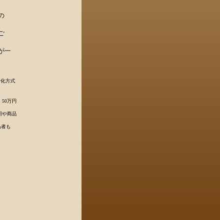
の
ご
が一
号化方式
50万円
明や商品
品者も