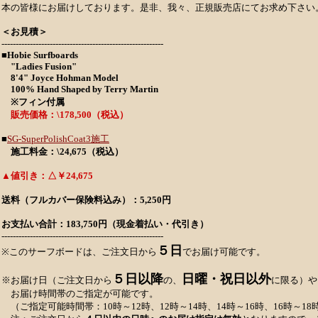
本の皆様にお届けしております。是非、我々、正規販売店にてお求め下さい
＜お見積＞
---------------------------------------------------------
■
Hobie Surfboards
"Ladies Fusion"
8'4" Joyce Hohman Model
100% Hand Shaped by Terry Martin
※フィン付属
販売価格：\178,500（税込）
■
SG-SuperPolishCoat3施工
施工料金：\24,675（税込）
▲値引き：△￥24,675
送料（フルカバー保険料込み）：5,250円
お支払い合計：183,750円（現金着払い・代引き）
---------------------------------------------------------
５日
※このサーフボードは、ご注文日から
でお届け可能です。
５日以降
日曜・祝日以外
※お届け日（ご注文日から
の、
に限る）や
お届け時間帯のご指定が可能です。
（ご指定可能時間帯：10時～12時、12時～14時、14時～16時、16時～18時