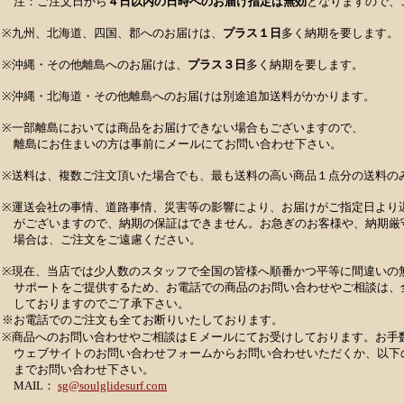
注：ご注文日から
４日以内の日時へのお届け指定は無効
となりますので、
※九州、北海道、四国、郡へのお届けは、
プラス１日
多く納期を要します。
※沖縄・その他離島へのお届けは、
プラス３日
多く納期を要します。
※沖縄・北海道・その他離島へのお届けは別途追加送料がかかります。
※一部離島においては商品をお届けできない場合もございますので、
離島にお住まいの方は事前にメールにてお問い合わせ下さい。
※送料は、複数ご注文頂いた場合でも、最も送料の高い商品１点分の送料の
※運送会社の事情、道路事情、災害等の影響により、お届けがご指定日より
がございますので、納期の保証はできません。お急ぎのお客様や、納期厳
場合は、ご注文をご遠慮ください。
※現在、当店では少人数のスタッフで全国の皆様へ順番かつ平等に間違いの無
サポートをご提供するため、お電話での商品のお問い合わせやご相談は、
しておりますのでご了承下さい。
※お電話でのご注文も全てお断りいたしております。
※商品へのお問い合わせやご相談はＥメールにてお受けしております。お手
ウェブサイトのお問い合わせフォームからお問い合わせいただくか、以下
までお問い合わせ下さい。
MAIL：
sg@soulglidesurf.com