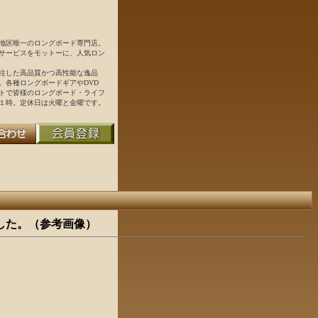
地区唯一のロングボード専門店。
サービスをモットーに、人気ロン
注した高品質かつ高性能な逸品
。各種ロングボードギアやDVD
トで皆様のロングボード・ライフ
１時。定休日は火曜と金曜です。
した。（参考画像）