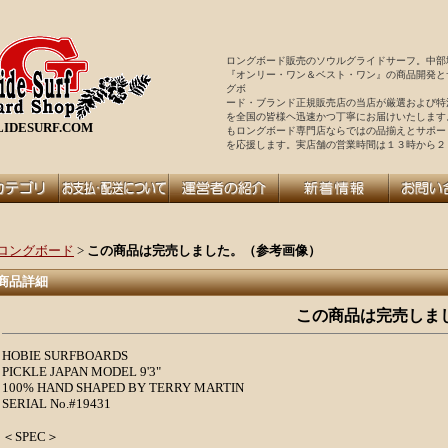
ロングボード販売のソウルグライドサーフ。中部
『オンリー・ワン＆ベスト・ワン』の商品開発と
グボ
ード・ブランド正規販売店の当店が厳選および特
を全国の皆様ヘ迅速かつ丁寧にお届けいたします
IDESURF.COM
もロングボード専門店ならではの品揃えとサポー
を
応援します。実店舗の営業時間は１３時から２
ロングボード
>
この商品は完売しました。（参考画像）
商品詳細
この商品は完売しま
HOBIE SURFBOARDS
PICKLE JAPAN MODEL 9'3"
100% HAND SHAPED BY TERRY MARTIN
SERIAL No.#19431
＜SPEC＞