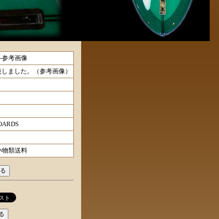
LE-参考画像
売しました。（参考画像）
OARDS
小物類送料