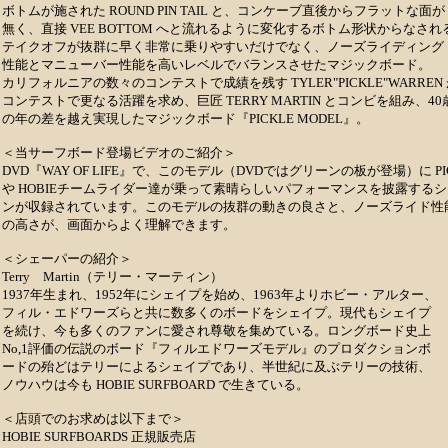
ボトムが施された ROUND PIN TAIL と、コンケーブ直後からフラットな面が
無く、直接 VEE BOTTOM へと流れるように変化するボトム形状からなされ
テイクオフが抜群に早く非常に乗りやすいだけでなく、ノーズライディング
性能とマニューバー性能を高いレベルでバランスさせたマジックボード。
カリフォルニアの数々のコンテストで成績を残す TYLER"PICKLE"WARREN
コンテストで更なる活躍を求め、巨匠 TERRY MARTIN とコンビを組み、40
の年の差を越え実現したマジックボード『PICKLE MODEL』。
＜当サーフボード登場ビデオのご紹介＞
DVD『WAY OF LIFE』で、このモデル（DVDではグリーンの板が登場）に PI
や HOBIEチームライダー達が乗って素晴らしいパフォーマンスを披露するシ
ンが収録されています。このモデルの抜群の動きの良さと、ノーズライド性
の高さが、画面からよく理解できます。
＜シェーパーの紹介＞
Terry Martin（テリー・マーティン）
1937年生まれ、1952年にシェイプを始め、1963年よりホビー・アルター、
フィル・エドワーズらと共に数多くのボードをシェイプ。現代もシェイプ
を続け、今も多くのファンに愛され尊敬を集めている。ロングボード史上
No,1評価の伝説のボード『フィルエドワーズモデル』のプロダクションボ
ードの殆どはテリーによるシェイプであり、半世紀に及ぶテリーの技術、
ノウハウは今も HOBIE SURFBOARD で生きている。
＜店頭でのお求めは以下まで＞
HOBIE SURFBOARDS 正規販売店