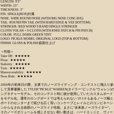
LENGTH: 9'3"
WIDTH: 23"
THICKNESS: 3"
FIN: SINGLE(BOX)付属
NOSE: WIDE ROUND NOSE (WITH BIG NOSE CONCAVE)
TAIL: ROUND PIN TAIL (WITH HARD EDGE & VEE BOTTOM)
STRINGER: RED WOOD T-BAND SINGLE STRINGER
CLOTH:VOLAN + S-CLOTH (WITH KNEE PATCH & FIN PATCH)
COLOR: FULL DARK GREEN TINT
LOGO: PICKLE MODEL ORIGINAL LOGO (TOP & BOTTOM)
FINISH: GLOSS & POLISH 鏡面仕上げ
＜性能＞
Take Off : ★★★★★
Float : ★★★★★
Stabirity : ★★★★★
Turn : ★★★★★
Maneuverability : ★★★★★
Nose Ride : ★★★★★
2004年の初来日の際、太東でのノーズライディング・コンテストに飛入り参
して見事優勝した TYLER”PICKLE”WARREN(タイラー"ピックル"ウォレン)
シグネチャーモデル。そのコンテスト時に彼が使用していたカスタムボード
をモデル化。通常のロングボードでは考えられない 19 1/4 もあるノーズ幅と
ボードのセンターまで延びる広く長いコンケーブとレイルとのコンビネーシ
ンからなされる抜群のノーズライド性能。まさに"未来派ノーズライダー"。
そのノーズボリュームを感じさせない軽い動きは、ハードエッジと、ヴィー