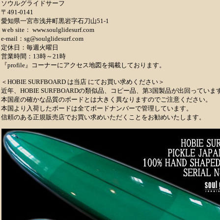
ソウルグライドサーフ
〒491-0141
愛知県一宮市浅井町黒岩字石刀山51-1
ｗeb site： www.soulglidesurf.com
e-mail：sg@soulglidesurf.com
定休日：毎週火曜日
営業時間：13時～21時
『profile』コーナーにアクセス地図を掲載しております。
＜HOBIE SURFBOARD は当店 にてお買い求めください＞
近年、HOBIE SURFBOARDの類似品、コピー品、第3国製品が出回っていま
本国産の確かな品質のボードとは大きく異なりますのでご注意ください。
本国より入荷したボードは全てボードナンバーで管理しています。
信頼のある正規販売店でお買い求めいただくことをお勧めいたします。