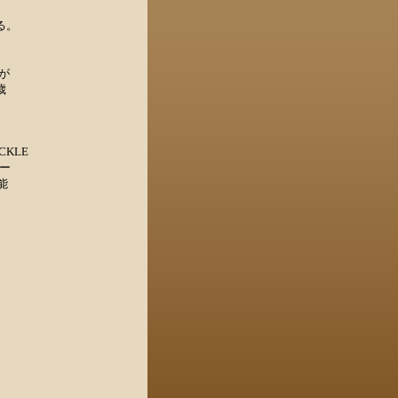
る。
 が
歳
CKLE
ー
能