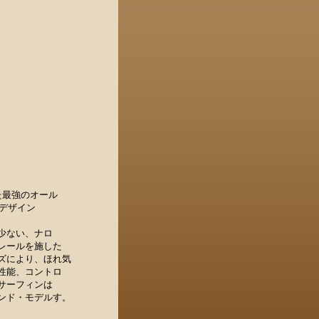
された最強のオール
ルデザイン
少ない、ナロ
レールを施した
ズにより、ほれ気
性能、コントロ
サーフィンは
ンド・モデルす。