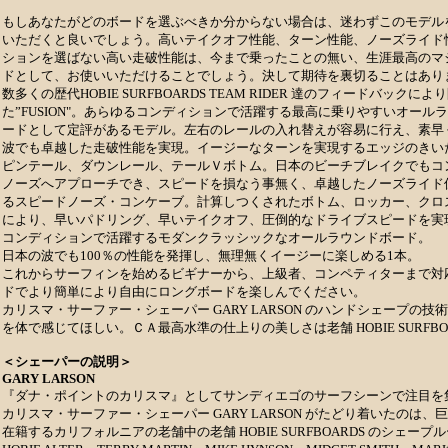
もしあなたがどのボードを選ぶべきか分からない場合は、迷わずこのモデル
いただくと良いでしょう。高いテイクオフ性能、ターン性能、ノーズライド
ションを選ばない高い走破性能は、今まで乗ったことの無い、生涯最高のマ
ドとして、お使いいただけることでしょう。決して期待を裏切ることはあり
数多くの歴代HOBIE SURFBOARDS TEAM RIDER 達のフィードバックに
た”FUSION"。あらゆるコンディションで活躍する最高に乗りやすいオール
ードとして定評があるモデル。左右のレールの入れ替えが容易に行え、素早
波でも卓越した走破性能を実現。イージーなターンを実現するエッジのきい
ピンテール、ダウンレール、テールＶボトム。日本のビーチブレイクでもコ
ノーズへアプローチでき、スピードを損なう事無く、卓越したノーズライド
るスピードノーズ・コンケーブ。計算しつくされたボトム、ロッカー、クロ
により、早いパドリング、早いテイクオフ、圧倒的なドライブスピードを実
コンディションで活躍するモダンクラッシックなオールラウンドボード。
日本の波でも100％の性能を発揮し、無理無くイージーに楽しめる1本。
これからサーフィンを始めるビギナーから、上級者、コンペティターまで対
ドでより簡単により自由にロングボードを楽しんでください。
カリスマ・サーファー・シェーパー GARY LARSON
のハンドシェープの技術
を体で感じてほしい。ＣＡ最高水準の仕上りの美しさは老舗 HOBIE SURFBO
＜シェーパーの説明＞
GARY LARSON
『ダナ・ポイントのカリスマ』としてサンディエゴのサーフシーンで注目を
カリスマ・サーファー・シェーパー GARY LARSON がたどり着いたのは、
在籍するカリフォルニアの老舗中の老舗 HOBIE SURFBOARDS のシェープ