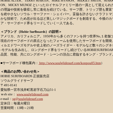
HOBIE ALTER、TERRY MARTIN、MIKE HYNSON、MIDGET SMITH、MARK
ON、MICKY MUNOZ といったロイヤルファミリー達の一員として迎えら
の理論や技術を吸収し常に進化を続けている。サーフ歴、トリップ歴も豊富
を絶やさないソウル・サーファー・シェイパー。妥協を許さないクラフトマ
かな技術で、ため息が出るほど美しいマジックボードを創造する。今後のカ
ア・サーフボード界をリードしていく一人である。
＜ブランド（Hobie Surfboards）の説明＞
アメリカ、カリフォルニア。1950年から多くのファンを持つ世界No,１老舗
現在のサーフボードの原点となったフォームを使用したサーフボードを開発
ィルエドワーズモデルや史上初のノーズライダー・モデルなど数々のシグネ
-モデルを生み出し、ロングボード界をリードし続けているHOBIESURFBOAR
品質、性能、共にロングボード・シーンの頂点に君臨するキング・ブランド
■サーフボード梱包案内：
http://www.soulglidesurf.com/konpou05.htm
）
＜商品のお問い合わせ先＞
HOBIE SURFBOARDS 正規販売店
ソウルグライドサーフ
〒491-0141
愛知県一宮市浅井町黒岩字石刀山51-1
ｗeb site：
www.soulglidesurf.com
e-mail：
sg@soulglidesurf.com
定休日：毎週火曜日
営業時間：13時～21時