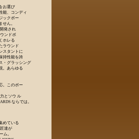
をお選び
性能、コンディ
ジックボー
ません。
より開発され
ラウンドボ
くホレる
たラウンド
ンスタントに
保持性能を誇
ス・グラッシング
現。あらゆる
応。このボー
力とソウ ル
ARDS ならでは。
集めている
巨匠達が
ルーム。