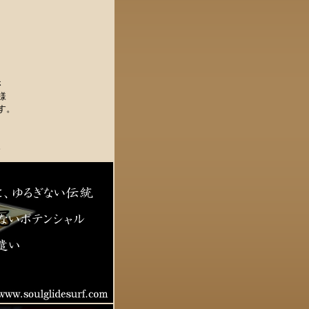
さ
様
す。
。