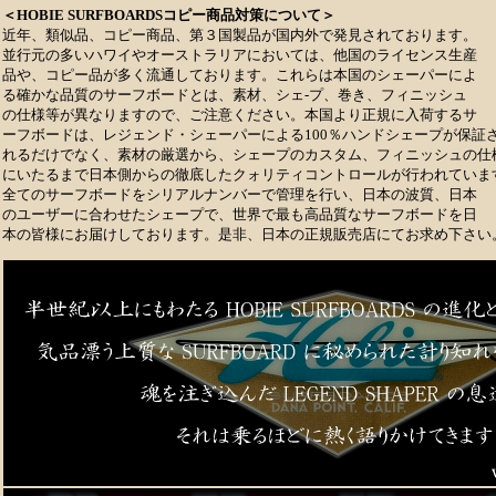
＜HOBIE SURFBOARDSコピー商品対策について＞
近年、類似品、コピー商品、第３国製品が国内外で発見されております。
並行元の多いハワイやオーストラリアにおいては、他国のライセンス生産
品や、コピー品が多く流通しております。これらは本国のシェーパーによ
る確かな品質のサーフボードとは、素材、シェ-プ、巻き、フィニッシュ
の仕様等が異なりますので、ご注意ください。本国より正規に入荷するサ
ーフボードは、レジェンド・シェーパーによる100％ハンドシェープが保証
れるだけでなく、素材の厳選から、シェープのカスタム、フィニッシュの仕
にいたるまで日本側からの徹底したクォリティコントロールが行われていま
全てのサーフボードをシリアルナンバーで管理を行い、日本の波質、日本
のユーザーに合わせたシェープで、世界で最も高品質なサーフボードを日
本の皆様にお届けしております。是非、日本の正規販売店にてお求め下さい