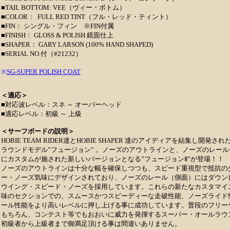
■TAIL BOTTOM: VEE（ヴィー・ボトム）
■COLOR： FULL RED TINT（フル・レッド・ティント）
■FIN： シングル・フィン ※FIN付属
■FINISH： GLOSS & POLISH 鏡面仕上
■SHAPER： GARY LARSON (100% HAND SHAPED)
■SERIAL NO.付（#21232）
※
SG-SUPER POLISH COAT
＜適応＞
■対応波レベル：スネ ～ オーバーヘッド
■適応レベル：初級 ～ 上級
＜サーフボードの説明＞
HOBIE TEAM RIDER達とHOBIE SHAPER 達のアイディアを結集し開発
ラウンドモデル”フュージョン” 。ノーズのアウトラインと、ノーズのレー
にカスタムが施された新しいバージョンとなる”フュージョンⅡ”が登場！！
ノーズのアウトラインは十分な幅を確保しつつも、スピード重視型で抵抗の
ー・ノーズ気味にデザインされており、ノーズのレール（側面）にはダウン
ウイング・スピード・ノーズを採用しています。これらの新たなカスタマイ
味のセクションでの、スムースかつスピーディーな走破性能、ノーズライド
ール性能をより高いレベルに押し上げる事に成功しています。普段のフリー
もちろん、コンテスト等でもおおいに威力を発揮するスーパー・オールラウ
初級者から上級者まで御満足頂ける事は間違いありません。