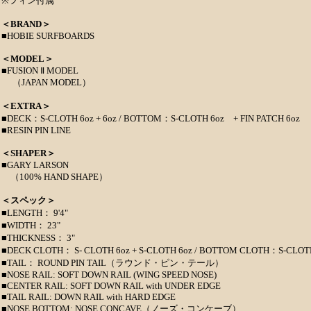
※フィン付属
＜BRAND＞
■HOBIE SURFBOARDS
＜MODEL＞
■FUSION Ⅱ MODEL
（JAPAN MODEL）
＜EXTRA＞
■DECK：S-CLOTH 6oz + 6oz / BOTTOM：S-CLOTH 6oz + FIN PATCH 6oz
■RESIN PIN LINE
＜SHAPER＞
■GARY LARSON
（100% HAND SHAPE）
＜スペック＞
■LENGTH： 9'4"
■WIDTH： 23"
■THICKNESS： 3"
■DECK CLOTH： S- CLOTH 6oz + S-CLOTH 6oz / BOTTOM CLOTH：S-CLOT
■TAIL： ROUND PIN TAIL（ラウンド・ピン・テール）
■NOSE RAIL: SOFT DOWN RAIL (WING SPEED NOSE)
■CENTER RAIL: SOFT DOWN RAIL with UNDER EDGE
■TAIL RAIL: DOWN RAIL with HARD EDGE
■NOSE BOTTOM: NOSE CONCAVE（ノーズ・コンケーブ）