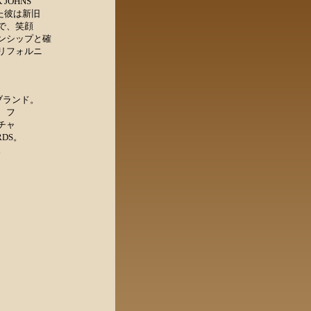
 JOHNS
れた彼は新旧
で、笑顔
ンシップと確
リフォルニ
ブランド。
、フ
チャ
DS。
。