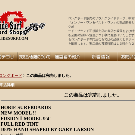
ロングボード販売のソウルグライドサーフ。中部
『オンリー・ワン＆ベスト・ワン』の商品開発と
グボ
ード・ブランド正規販売店の当店が厳選および特
を全国の皆様ヘ迅速かつ丁寧にお届けいたします
IDESURF.COM
もロングボード専門店ならではの品揃えとサポー
を
応援します。実店舗の営業時間は１３時から２
ロングボード
>
この商品は完売しました。
商品詳細
この商品は完売しました。
HOBIE SURFBOARDS
NEW MODEL !!
FUSION Ⅱ MODEL 9'4"
FULL RED TINT
100% HAND SHAPED BY GARY LARSON