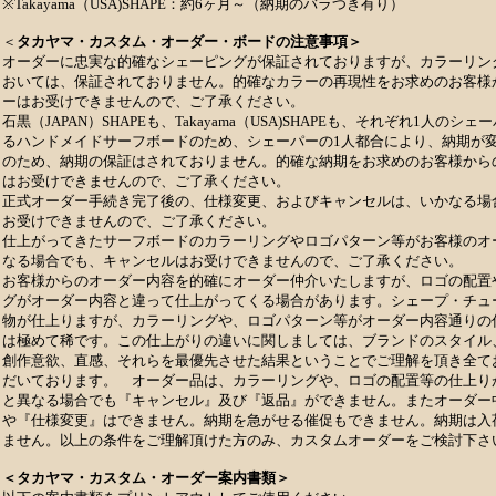
※Takayama（USA)SHAPE：約6ヶ月～（納期のバラつき有り）
＜
タカヤマ・カスタム・オーダー・ボードの注意事項＞
オーダーに忠実な的確なシェーピングが保証されておりますが、カラーリン
おいては、保証されておりません。的確なカラーの再現性をお求めのお客様
ーはお受けできませんので、ご了承ください。
石黒（JAPAN）SHAPEも、Takayama（USA)SHAPEも、それぞれ1人のシ
るハンドメイドサーフボードのため、シェーパーの1人都合により、納期が
のため、納期の保証はされておりません。的確な納期をお求めのお客様から
はお受けできませんので、ご了承ください。
正式オーダー手続き完了後の、仕様変更、およびキャンセルは、いかなる場
お受けできませんので、ご了承ください。
仕上がってきたサーフボードのカラーリングやロゴパターン等がお客様のオ
なる場合でも、キャンセルはお受けできませんので、ご了承ください。
お客様からのオーダー内容を的確にオーダー仲介いたしますが、ロゴの配置
グがオーダー内容と違って仕上がってくる場合があります。シェープ・チュ
物が仕上りますが、カラーリングや、ロゴパターン等がオーダー内容通りの
は極めて稀です。この仕上がりの違いに関しましては、ブランドのスタイル
創作意欲、直感、それらを最優先させた結果ということでご理解を頂き全て
だいております。 オーダー品は、カラーリングや、ロゴの配置等の仕上り
と異なる場合でも『キャンセル』及び『返品』ができません。またオーダー
や『仕様変更』はできません。納期を急がせる催促もできません。納期は入
ません。以上の条件をご理解頂けた方のみ、カスタムオーダーをご検討下さ
＜タカヤマ・カスタム・オーダー案内書類＞