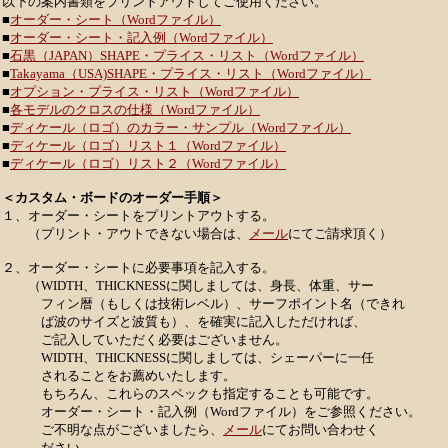
以下の案内書類をプリントアウトしてご使用ください。
■
オーダー・シート（Wordファイル）
■
オーダー・シート・記入例（Wordファイル）
■
石黒（JAPAN）SHAPE・プライス・リスト（Wordファイル）
■
Takayama（USA)SHAPE・プライス・リスト（Wordファイル）
■
オプション・プライス・リスト（Wordファイル）
■
各モデルのクロスの仕様（Wordファイル）
■
ディケール（ロゴ）のカラー・サンプル（Wordファイル）
■
ディケール（ロゴ）リスト１（Wordファイル）
■
ディケール（ロゴ）リスト２（Wordファイル）
＜カスタム・ボードのオーダー手順＞
１、オーダー・シートをプリントアウトする。
（プリント・アウトできない場合は、
メール
にてご請求頂く）
２、オーダー・シートに必要事項を記入する。
（WIDTH、THICKNESSに関しましては、身長、体重、サー
フィン暦（もしくは技術レベル）、サーフポイント名（できれ
ば波のサイズと波質も）、を確実に記入しただければ、
ご記入していただく必要はございません。
WIDTH、THICKNESSに関しましては、シェーパーに一任
されることをお薦めいたします。
もちろん、これらのスペックも指定することも可能です。
オーダー・シート・記入例（Wordファイル）をご参照ください。
ご不明な点がございましたら、
メール
にてお問い合わせく
ださい。