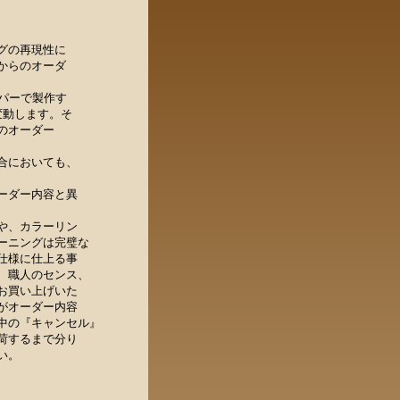
グの再現性に
からのオーダ
ェーパーで製作す
変動します。そ
のオーダー
合においても、
ーダー内容と異
や、カラーリン
ーニングは完璧な
仕様に仕上る事
、職人のセンス、
お買い上げいた
がオーダー内容
中の『キャンセル』
荷するまで分り
い。