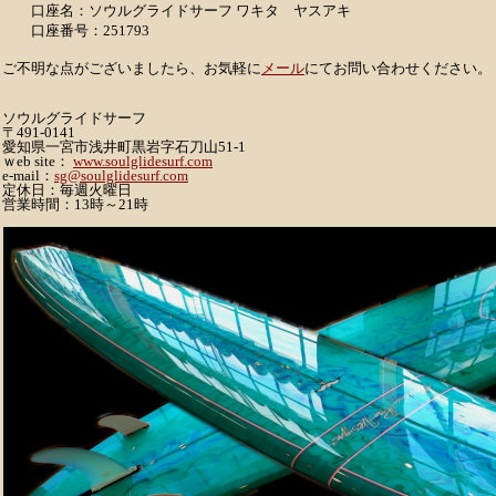
口座名：ソウルグライドサーフ ワキタ ヤスアキ
口座番号：251793
ご不明な点がございましたら、お気軽に
メール
にてお問い合わせください。
ソウルグライドサーフ
〒491-0141
愛知県一宮市浅井町黒岩字石刀山51-1
ｗeb site：
www.soulglidesurf.com
e-mail：
sg@soulglidesurf.com
定休日：毎週火曜日
営業時間：13時～21時