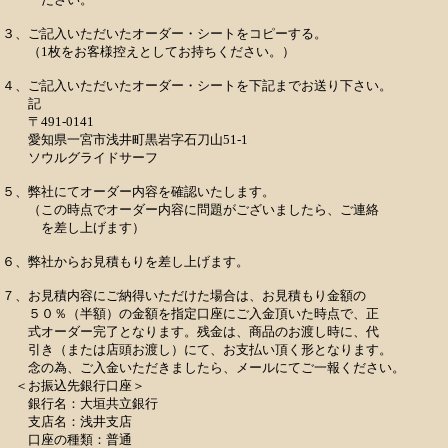
３、ご記入いただいたオーダー・シートをコピーする。
（1枚をお客様控えとしてお持ちください。）
４、ご記入いただいたオーダー・シートを下記までお送り下さい。
記
〒491-0141
愛知県一宮市浅井町黒岩字石刀山51-1
ソウルグライドサーフ
５、弊社にてオーダー内容を確認いたします。
（この時点でオーダー内容に問題がございましたら、ご連絡
を差し上げます）
６、弊社からお見積もりを差し上げます。
７、お見積内容にご納得いただけた場合は、お見積もり金額の
５０％（半額）の金額を指定口座にご入金頂いた時点で、正
式オーダー完了となります。残金は、商品のお渡し時に、代
引き（または店頭お渡し）にて、お支払い頂く形となります。
念の為、ご入金いただきましたら、メールにてご一報ください。
＜お振込先銀行口座＞
銀行名：大垣共立銀行
支店名：浅井支店
口座の種類：普通