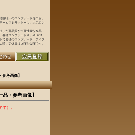
地区唯一のロングボード専門店。
サービスをモットーに、人気ロン
注した高品質かつ高性能な逸品
。各種ロングボードギアやDVD
トで皆様のロングボード・ライフ
１時。定休日は火曜と金曜です。
ーダー品・参考画像】
d 【オーダー品・参考画像】
です）。