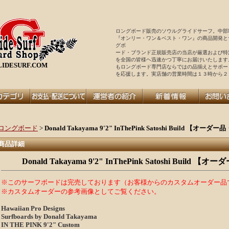
ロングボード販売のソウルグライドサーフ。中部
『オンリー・ワン＆ベスト・ワン』の商品開発と
グボ
ード・ブランド正規販売店の当店が厳選および特
を全国の皆様ヘ迅速かつ丁寧にお届けいたします
IDESURF.COM
もロングボード専門店ならではの品揃えとサポー
を
応援します。実店舗の営業時間は１３時から２
ロングボード
>
Donald Takayama 9'2" InThePink Satoshi Build 【オ
商品詳細
Donald Takayama 9'2" InThePink Satoshi Buil
※このサーフボードは完売しております（お客様からのカスタムオーダー品
※カスタムオーダーの参考画像としてご覧ください。
Hawaiian Pro Designs
Surfboards by Donald Takayama
IN THE PINK 9'2" Custom