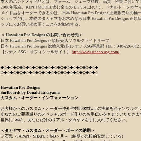
本人のハンドメイド品
とは、フォーム、シェープ精度、品質、性能において
2006年現在、KENJI MODEL含む全てのモデルにおいて、ドナルド・タカ
メイド品をオーダーできるのは、日本 Hawaiian Pro Designs 正規販売店の
ショップだけ。本物のタカヤマをお求めなら日本 Hawaiian Pro Designs 
ップにてお買い求め頂くことをお勧めする。
＜ Hawaiian Pro Designs のお問い合わせ先＞
日本 Hawaiian Pro Designs 正規販売店ソウルグライドサーフ
日本 Hawaiian Pro Designs 総輸入元(株)シナノ ASG事業部 TEL：048-226-012
【
シナノ ASG・
オフィシャルサイト】
http://www.sinano-asg.com/
◆◇◆◇◆◇◆◇◆◇◆◇◆◇◆◇◆◇◆◇◆◇◆◇◆◇◆◇◆◇◆
◇◆◇◆◇◆◇◆◇◆◇◆◇◆◇◆◇◆◇◆◇◆◇◆◇◆◇◆◇◆◇
Hawaiian Pro Designs
Surfboards by Donald Takayama
カスタム・オーダー・インフォメーション
お客様からのカスタム・オーダー仲介件数900本以上の実績を誇るソウルグ
あなたのご要望通りのスペシャルボード作りのお手伝いをさせていただきま
世界に1本の、あなただけのリアル・タカヤマを手に入れてください。
＜タカヤマ・カスタム・オーダー・ボードの納期＞
※石黒（JAPAN）SHAPE：約3ヶ月～（納期が比較的安定している）