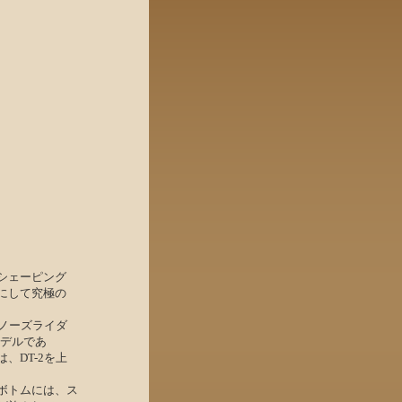
シェーピング
にして究極の
たノーズライダ
モデルであ
、DT-2を上
ボトムには、ス