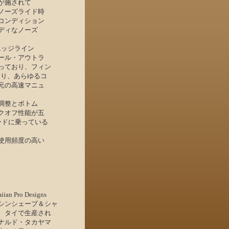
が施されて
ノーズライド時
コンディション
ディなノーズ
エッジライン
ール・アウトラ
っており、フィン
より、あらゆるコ
元の高速マニュ
調整とボトム
クオフ性能が五
ードに乗っている
使用頻度の高い
o Designs
シンシェープ＆シャ
、タイで生産され
ナルド・タカヤマ