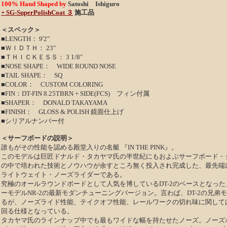
100% Hand Shaped by
Satoshi Ishiguro
+ SG-SuperPolishCoat ３
施工品
＜スペック＞
■LENGTH： 9'2"
■ＷＩＤＴＨ： 23"
■ＴＨＩＣＫＥＳＳ： 3 1/8"
■NOSE SHAPE： WIDE ROUND NOSE
■TAIL SHAPE： SQ
■COLOR： CUSTOM COLORING
■FIN：DT-FIN 8.25TBRN + SIDE(FCS) フィン付属
■SHAPER：
DONALD TAKAYAMA
■
FINISH： GLOSS & POLISH 鏡面仕上げ
■シリアルナンバー付
＜サーフボードの説明＞
誰もがその性能を認める殿堂入りの名艇 『IN THE PINK』。
このモデルは巨匠ドナルド・タカヤマ氏の半世紀にもおよぶサーフボード・
の中で培われた技術とノウハウが余すところ無く投入され完成した、最先端
ライトウェイト・ノーズライダーである。
究極のオールラウンドボードとして人気を博しているDT-2のベースとなっ
ーモデルNR-2の最新モダンチューニングバージョン。言わば、DT-2の兄弟
るが、ノーズライド性能、テイクオフ性能、レールワークの切れ味に関しては
回る仕様となっている。
タカヤマ氏のラインナップ中でも最もワイドな幅を持たせたノーズ。ノーズ