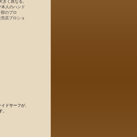
大きく異なる。
ヤマ本人のハンド
極一部のプロ
正規販売店プロショ
1
ライドサーフが、
す。