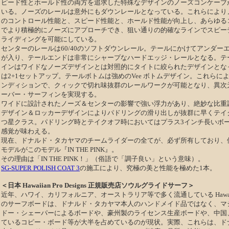
ピード性とホールド性の両方を追求した特殊なデザインのノーズコンケーブ
いる。ノーズのレールは意外にもダウンレールとなっている。これらにより
のコントロール性能と、スピード性能と、ホールド性能が向上し、あらゆる
でより積極的にノーズにアプローチでき、狙い通りの的確なラインでスピー
ライディングを可能にしている。
センターのレールは60/40のソフトダウンレール。テールにかけてアンダー
が入り、テールエンドは非常にシャープなハードエッジ・レールとなる。テ
インはワイドなノーズデザインとは対照的にタイトに絞られたデザインとな
は2+1セットアップ。テールボトムは強めのVee ボトムデザイン。これらに
ンディションで、クィックで切れ味抜群のレールワークが可能となり、異次
ーバー・サーフィンを実現する。
ワイドに設計されたノーズ＆センターの影響で強い浮力があり、絶妙な比重
デザイン＆ロッカーデザインによりパドリングの滑り出しが抜群に早くテイ
つ星クラス。パドリング時とテイクオフ時においてはプラス3インチ長いボ
感覚が味わえる。
現在、ドナルド・タカヤマのチームライダーの全てが、必ず所有しており、
モデルがこのモデル『IN THE PINK』。
その理由は「IN THE PINK！」（俗語で「調子良い」という意味）。
SG-SUPER POLISH COAT 3
の施工により、究極の美と性能を極めた1本。
＜日本 Hawaiian Pro Designs 正規販売店
ソウルグライドサーフ
＞
近年、ハワイ、カリフォルニア、オーストラリア等で多く流通している Hawaiian Pr
のサーフボードは、ドナルド・タカヤマ本人のハンドメイド品ではなく、マ
ドー・シェーパーによるボードや、豪州製のライセンス生産ボードや、中国
ているコピー・ボード等が大半を占めているのが現状。実際、これらは
、ド