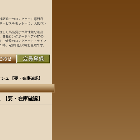
地区唯一のロングボード専門店。
サービスをモットーに、人気ロン
注した高品質かつ高性能な逸品
。各種ロングボードギアやDVD
トで皆様のロングボード・ライフ
１時。定休日は火曜と金曜です。
Gポリッシュ 【要・在庫確認】
ッシュ 【要・在庫確認】