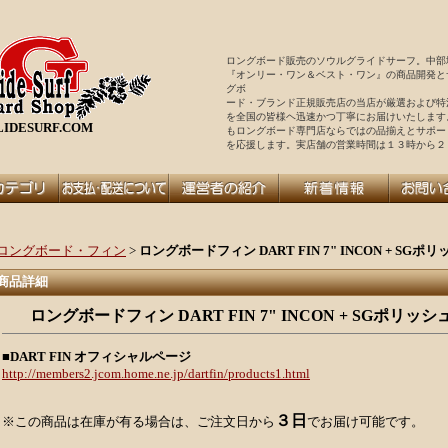
ロングボード販売のソウルグライドサーフ。中部
『オンリー・ワン＆ベスト・ワン』の商品開発と
グボ
ード・ブランド正規販売店の当店が厳選および特
を全国の皆様ヘ迅速かつ丁寧にお届けいたします
IDESURF.COM
もロングボード専門店ならではの品揃えとサポー
を
応援します。実店舗の営業時間は１３時から２
ロングボード・フィン
>
ロングボードフィン DART FIN 7" INCON + S
商品詳細
ロングボードフィン DART FIN 7" INCON + SGポリ
■DART FIN オフィシャルページ
http://members2.jcom.home.ne.jp/dartfin/products1.html
３日
※この商品は在庫が有る場合は、ご注文日から
でお届け可能です。