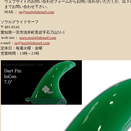
ウェブサイトのお問い合わせフォームからお問い合わせいただくか、以下
までお問い合わせ下さい。
MAIL：
sg@soulglidesurf.com
ソウルグライドサーフ
〒491-0141
愛知県一宮市浅井町黒岩字石刀山51-1
ｗeb site：
www.soulglidesurf.com
e-mail：
sg@soulglidesurf.com
定休日：毎週火曜・金曜
営業時間：13時～21時