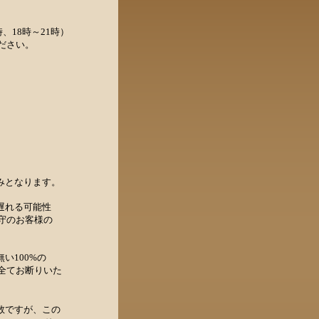
、18時～21時）
ださい。
みとなります。
遅れる可能性
守のお客様の
い100%の
全てお断りいた
数ですが、この