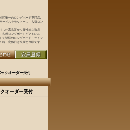
地区唯一のロングボード専門店。
サービスをモットーに、人気ロン
注した高品質かつ高性能な逸品
。各種ロングボードギアやDVD
トで皆様のロングボード・ライフ
１時。定休日は火曜と金曜です。
Green バックオーダー受付
een バックオーダー受付