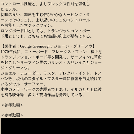
コントロール性能と、よりフレックス性能を強化し
たモデル。
切味の良い、加速を生む伸びやかなカービング・タ
ーンはそのままに、より思いのままのコントロール
を可能としたマジックフィン。
ロングボード用としても、トランジッション・ボー
ド用としても、どちらでも性能の向上が期待できる。
【製作者：George Greenough / ジョージ・グリーノウ】
1970年代に、ニ・ーボード、フレックス・フィン、様々な
トランジッション・ボード等を開発し、サーフィンに革命
を起こしたサーフィン界のガリレオ・ガリレイことジョー
ジ・グリーノウ。
ジョエル・チューダー、ラスタ、デレクハ・インド、ドノ
バン等、現代のスタイル・マスター達に影響を与え続けて
いるソウル・サーファー。
水中カメラ・ワークの先駆者でもあり、イルカとともに波
を滑る映像等、多くの芸術作品を発表している。
＜参考動画＞
＜参考動画＞