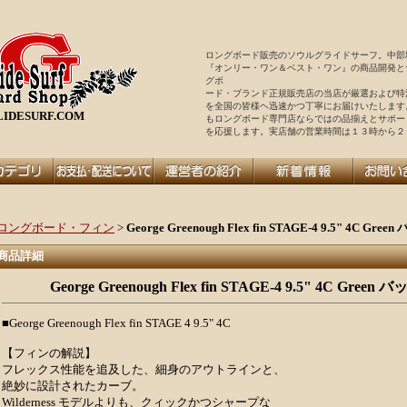
ロングボード販売のソウルグライドサーフ。中部
『オンリー・ワン＆ベスト・ワン』の商品開発と
グボ
ード・ブランド正規販売店の当店が厳選および特
を全国の皆様ヘ迅速かつ丁寧にお届けいたします
IDESURF.COM
もロングボード専門店ならではの品揃えとサポー
を
応援します。実店舗の営業時間は１３時から２
ロングボード・フィン
>
George Greenough Flex fin STAGE-4 9.5" 4C 
商品詳細
George Greenough Flex fin STAGE-4 9.5" 4C Gr
■George Greenough Flex fin STAGE 4 9.5" 4C
【フィンの解説】
フレックス性能を追及した、細身のアウトラインと、
絶妙に設計されたカーブ。
Wilderness モデルよりも、クィックかつシャープな