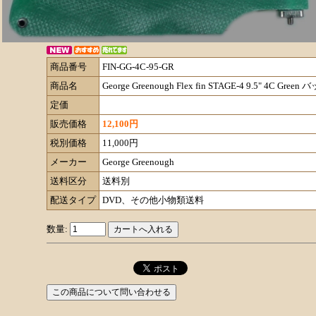
商品番号
FIN-GG-4C-95-GR
商品名
George Greenough Flex fin STAGE-4 9.5" 4C G
定価
販売価格
12,100円
税別価格
11,000円
メーカー
George Greenough
送料区分
送料別
配送タイプ
DVD、その他小物類送料
数量: