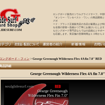
ロングボード販売のソウルグライドサーフ。中部
『オンリー・ワン＆ベスト・ワン』の商品開発と
グボ
ード・ブランド正規販売店の当店が厳選および特
を全国の皆様ヘ迅速かつ丁寧にお届けいたします
IDESURF.COM
もロングボード専門店ならではの品揃えとサポー
を
応援します。実店舗の営業時間は１３時から２
ロングボード・フィン
>
George Greenough Wilderness Flex 4A fin 7.0" RED
商品詳細
George Greenough Wilderness Flex 4A fin 7.