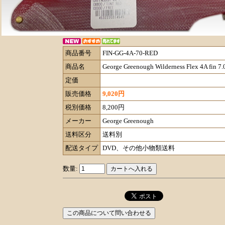
商品番号
FIN-GG-4A-70-RED
商品名
George Greenough Wilderness Flex 4A fin 7
定価
販売価格
9,020円
税別価格
8,200円
メーカー
George Greenough
送料区分
送料別
配送タイプ
DVD、その他小物類送料
数量: