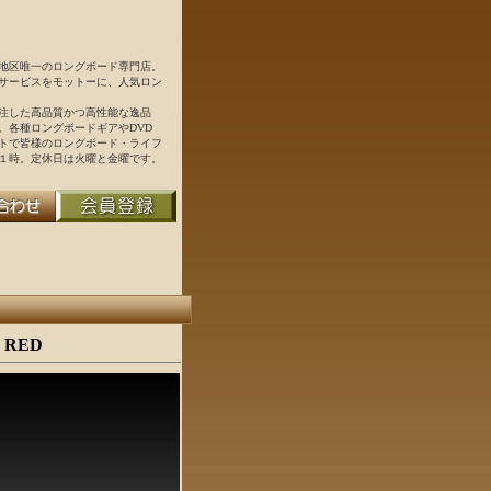
地区唯一のロングボード専門店。
サービスをモットーに、人気ロン
注した高品質かつ高性能な逸品
。各種ロングボードギアやDVD
トで皆様のロングボード・ライフ
１時。定休日は火曜と金曜です。
0" RED