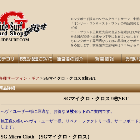
ロングボード販売のソウルグライドサーフ。中部
『オンリー・ワン＆ベスト・ワン』の商品開発と
グボ
ード・ブランド正規販売店の当店が厳選および特
を全国の皆様ヘ迅速かつ丁寧にお届けいたします
IDESURF.COM
もロングボード専門店ならではの品揃えとサポー
を
応援します。実店舗の営業時間は１３時から２
各種サーフィン・ギア
>
SGマイクロ・クロス 9枚SET
商品詳細
SGマイクロ・クロス 9枚SET
へヴィユーザー様に最適な、お得な
９枚セット
のご案内です。
施工数の多いへヴィ・ユーザー様、リペア・ファクトリー様、サーフボード
します。
SG Micro Cloth （SGマイクロ・クロス）