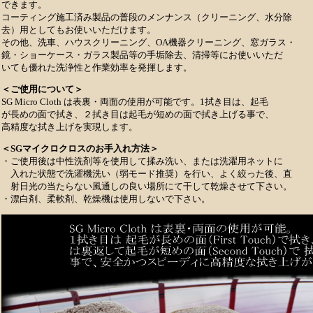
できます。
コーティング施工済み製品の普段のメンナンス（クリーニング、水分除
去）用としてもお使いいただけます。
その他、洗車、ハウスクリーニング、OA機器クリーニング、窓ガラス・
鏡・ショーケース・ガラス製品等の手垢除去、清掃等にお使いいただ
いても優れた洗浄性と作業効率を発揮します。
＜ご使用について＞
SG Micro Cloth は表裏・両面の使用が可能です。1拭き目は、起毛
が長めの面で拭き、２拭き目は起毛が短めの面で拭き上げる事で、
高精度な拭き上げを実現します。
＜SGマイクロクロスのお手入れ方法＞
・ご使用後は中性洗剤等を使用して揉み洗い、または洗濯用ネットに
入れた状態で洗濯機洗い（弱モード推奨）を行い、よく絞った後、直
射日光の当たらない風通しの良い場所にて干して乾燥させて下さい。
・漂白剤、柔軟剤、乾燥機は使用しないで下さい。