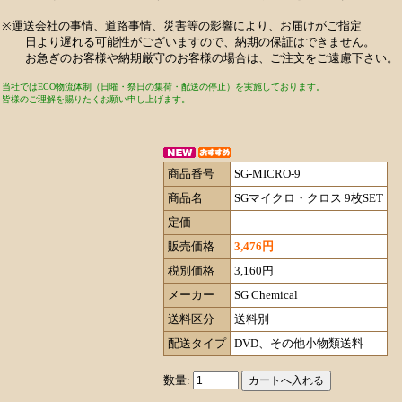
※運送会社の事情、道路事情、災害等の影響により、お届けがご指定
日より遅れる可能性がございますので、納期の保証はできません。
お急ぎのお客様や納期厳守のお客様の場合は、ご注文をご遠慮下さい。
当社ではECO物流体制（日曜・祭日の集荷・配送の停止）を実施しております。
皆様のご理解を賜りたくお願い申し上げます。
商品番号
SG-MICRO-9
商品名
SGマイクロ・クロス 9枚SET
定価
販売価格
3,476円
税別価格
3,160円
メーカー
SG Chemical
送料区分
送料別
配送タイプ
DVD、その他小物類送料
数量: