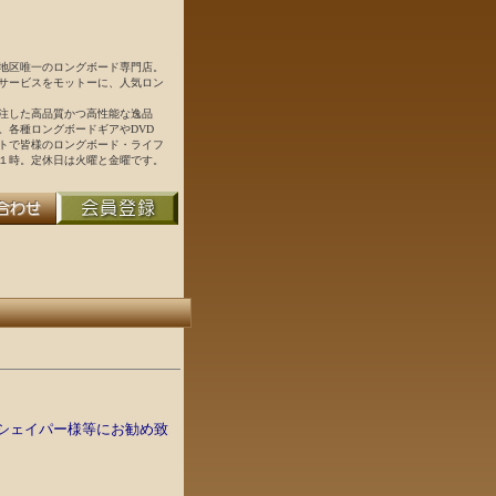
地区唯一のロングボード専門店。
サービスをモットーに、人気ロン
注した高品質かつ高性能な逸品
。各種ロングボードギアやDVD
トで皆様のロングボード・ライフ
１時。定休日は火曜と金曜です。
シェイパー様等にお勧め致