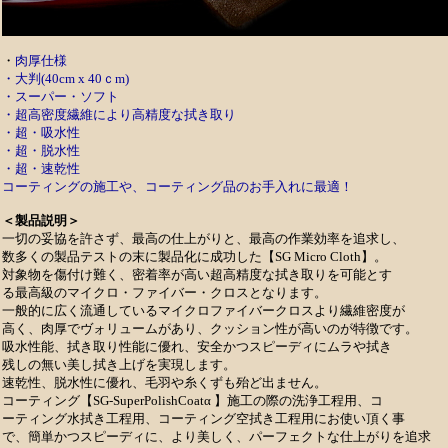
・
肉厚仕様
・大判(40cm x 40ｃm)
・スーパー・ソフト
・超高密度繊維により高精度な拭き取り
・超・吸水性
・超・脱水性
・超・速乾性
コーティングの施工や、コーティング品のお手入れに最適！
＜製品説明＞
一切の妥協を許さず、最高の仕上がりと、最高の作業効率を追求し、
数多くの製品テストの末に製品化に成功した【SG Micro Cloth】。
対象物を傷付け難く、密着率が高い超高精度な拭き取りを可能とす
る最高級のマイクロ・ファイバー・クロスとなります。
一般的に広く流通しているマイクロファイバークロスより繊維密度が
高く、肉厚でヴォリュームがあり、クッション性が高いのが特徴です。
吸水性能、拭き取り性能に優れ、安全かつスピーディにムラや拭き
残しの無い美し拭き上げを実現します。
速乾性、脱水性に優れ、毛羽や糸くずも殆ど出ません。
コーティング【SG-SuperPolishCoatα 】施工の際の洗浄工程用、コ
ーティング水拭き工程用、コーティング空拭き工程用にお使い頂く事
で、簡単かつスピーディに、より美しく、パーフェクトな仕上がりを追求