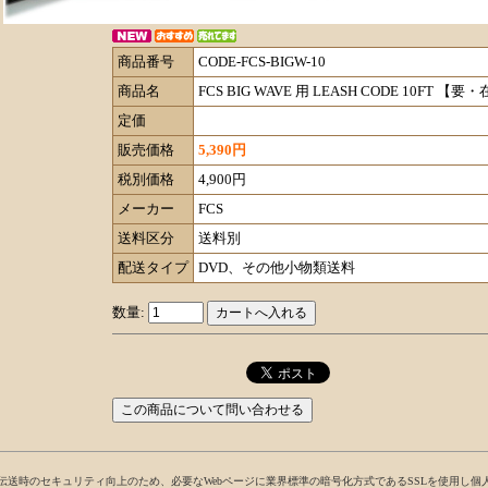
商品番号
CODE-FCS-BIGW-10
商品名
FCS BIG WAVE 用 LEASH CODE 10FT 【
定価
販売価格
5,390円
税別価格
4,900円
メーカー
FCS
送料区分
送料別
配送タイプ
DVD、その他小物類送料
数量:
伝送時のセキュリティ向上のため、必要なWebページに業界標準の暗号化方式であるSSLを使用し個