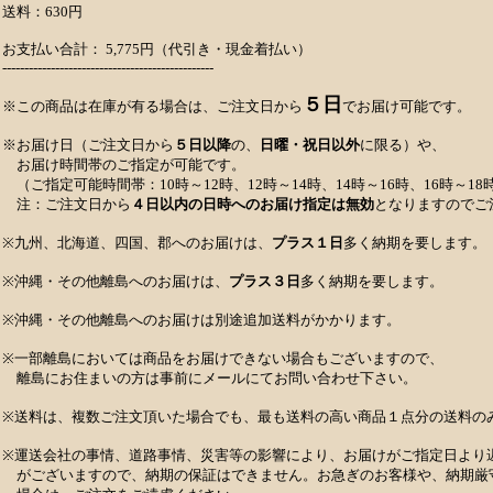
送料：630円
お支払い合計： 5,775円（代引き・現金着払い）
------------------------------------------------
５日
※この商品は在庫が有る場合は、ご注文日から
でお届け可能です。
※お届け日（ご注文日から
５日以降
の、
日曜・祝日以外
に限る）や、
お届け時間帯のご指定が可能です。
（ご指定可能時間帯：10時～12時、12時～14時、14時～16時、16時～18時
注：ご注文日から
４日以内の日時へのお届け指定は無効
となりますのでご
※九州、北海道、四国、郡へのお届けは、
プラス１日
多く納期を要します。
※沖縄・その他離島へのお届けは、
プラス３日
多く納期を要します。
※沖縄・その他離島へのお届けは別途追加送料がかかります。
※一部離島においては商品をお届けできない場合もございますので、
離島にお住まいの方は事前にメールにてお問い合わせ下さい。
※送料は、複数ご注文頂いた場合でも、最も送料の高い商品１点分の送料の
※運送会社の事情、道路事情、災害等の影響により、お届けがご指定日より
がございますので、納期の保証はできません。お急ぎのお客様や、納期厳