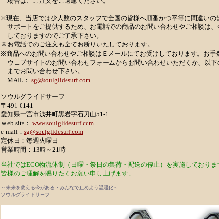
場合は、ご注文をご遠慮ください。
※現在、当店では少人数のスタッフで全国の皆様へ順番かつ平等に間違いの無
サポートをご提供するため、お電話での商品のお問い合わせやご相談は、
しておりますのでご了承下さい。
※お電話でのご注文も全てお断りいたしております。
※商品へのお問い合わせやご相談はＥメールにてお受けしております。お手
ウェブサイトのお問い合わせフォームからお問い合わせいただくか、以下
までお問い合わせ下さい。
MAIL：
sg@soulglidesurf.com
ソウルグライドサーフ
〒491-0141
愛知県一宮市浅井町黒岩字石刀山51-1
ｗeb site：
www.soulglidesurf.com
e-mail：
sg@soulglidesurf.com
定休日：毎週火曜日
営業時間：13時～21時
当社ではECO物流体制（日曜・祭日の集荷・配送の停止）を実施しておりま
皆様のご理解を賜りたくお願い申し上げます。
～未来を救える今がある・みんなで止めよう温暖化～
ソウルグライドサーフ