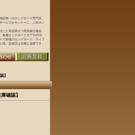
地区唯一のロングボード専門店。
サービスをモットーに、人気ロン
注した高品質かつ高性能な逸品
。各種ロングボードギアやDVD
トで皆様のロングボード・ライフ
１時。定休日は火曜と金曜です。
庫確認】
要・在庫確認】