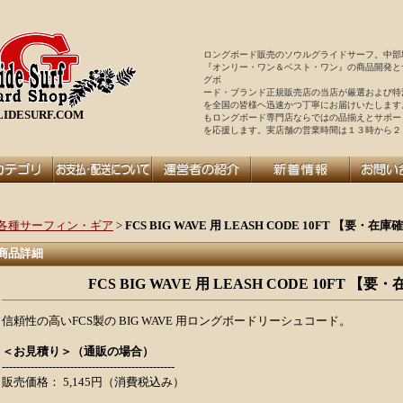
ロングボード販売のソウルグライドサーフ。中部
『オンリー・ワン＆ベスト・ワン』の商品開発と
グボ
ード・ブランド正規販売店の当店が厳選および特
を全国の皆様ヘ迅速かつ丁寧にお届けいたします
IDESURF.COM
もロングボード専門店ならではの品揃えとサポー
を
応援します。実店舗の営業時間は１３時から２
各種サーフィン・ギア
>
FCS BIG WAVE 用 LEASH CODE 10FT 【要・在
商品詳細
FCS BIG WAVE 用 LEASH CODE 10FT 【
信頼性の高いFCS製の BIG WAVE 用ロングボードリーシュコード。
＜お見積り＞（通販の場合）
------------------------------------------------
販売価格： 5,145円（消費税込み）