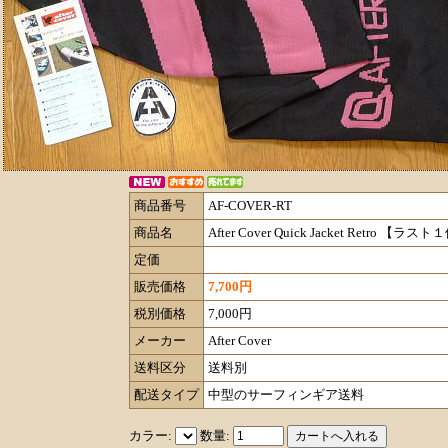
商品番号
AF-COVER-RT
商品名
After Cover Quick Jacket Retro 【ラ
定価
販売価格
7,700円
税別価格
7,000円
メーカー
After Cover
送料区分
送料別
配送タイプ
中型のサーフィンギア送料
カラー:
数量: