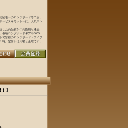
地区唯一のロングボード専門店。
サービスをモットーに、人気ロン
注した高品質かつ高性能な逸品
。各種ロングボードギアやDVD
トで皆様のロングボード・ライフ
１時。定休日は火曜と金曜です。
１個！】
ト。