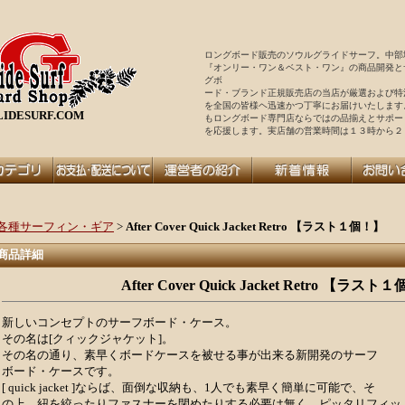
ロングボード販売のソウルグライドサーフ。中部
『オンリー・ワン＆ベスト・ワン』の商品開発と
グボ
ード・ブランド正規販売店の当店が厳選および特
を全国の皆様ヘ迅速かつ丁寧にお届けいたします
IDESURF.COM
もロングボード専門店ならではの品揃えとサポー
を
応援します。実店舗の営業時間は１３時から２
各種サーフィン・ギア
>
After Cover Quick Jacket Retro 【ラスト１個！】
商品詳細
After Cover Quick Jacket Retro 【ラスト
新しいコンセプトのサーフボード・ケース。
その名は[クィックジャケット]。
その名の通り、素早くボードケースを被せる事が出来る新開発のサーフ
ボード・ケースです。
[ quick jacket ]ならば、面倒な収納も、1人でも素早く簡単に可能で、そ
の上、紐を絞ったりファスナーを閉めたりする必要は無く、ピッタリフィッ