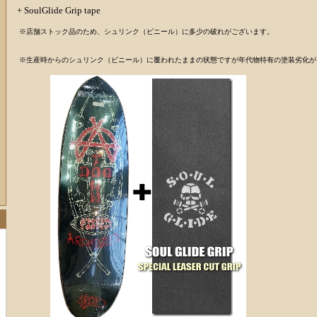
+ SoulGlide Grip tape
※店舗ストック品のため、シュリンク（ビニール）に多少の破れがございます。
※生産時からのシュリンク（ビニール）に覆われたままの状態ですが年代物特有の塗装劣化が