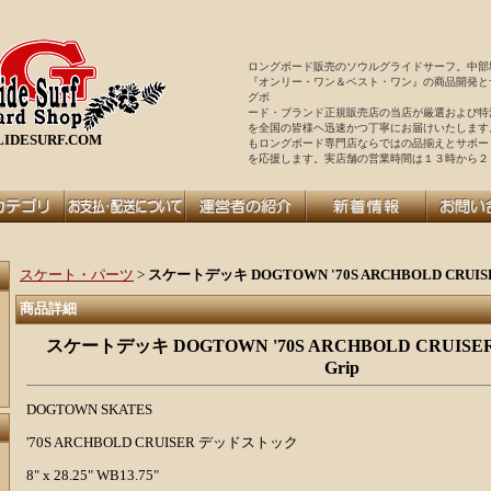
ロングボード販売のソウルグライドサーフ。中部
『オンリー・ワン＆ベスト・ワン』の商品開発と
グボ
ード・ブランド正規販売店の当店が厳選および特
を全国の皆様ヘ迅速かつ丁寧にお届けいたします
IDESURF.COM
もロングボード専門店ならではの品揃えとサポー
を
応援します。実店舗の営業時間は１３時から２
スケート・パーツ
>
スケートデッキ DOGTOWN '70S ARCHBOLD CRUIS
商品詳細
スケートデッキ DOGTOWN '70S ARCHBOLD CRUIS
Grip
DOGTOWN SKATES
'70S ARCHBOLD CRUISER デッドストック
8" x 28.25" WB13.75"