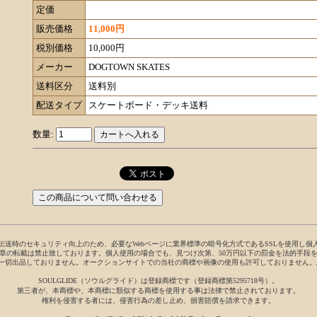
定価
販売価格
11,000円
税別価格
10,000円
メーカー
DOGTOWN SKATES
送料区分
送料別
配送タイプ
スケートボード・デッキ送料
数量:
伝送時のセキュリティ向上のため、必要なWebページに業界標準の暗号化方式であるSSLを使用し個
章の転載は禁止致しております。個人使用の場合でも、見つけ次第、50万円以下の罰金を法的手段
には一切出品しておりません。オークションサイトでの当社の商標や画像の使用も許可しておりません
SOULGLIDE（ソウルグライド）は登録商標です（登録商標第5295718号）。
第三者が、本商標や、本商標に類似する商標を使用する事は法律で禁止されております。
権利を侵害する者には、侵害行為の差し止め、損害賠償を請求できます。