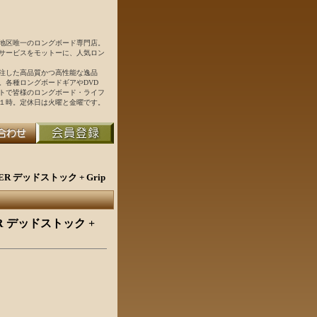
地区唯一のロングボード専門店。
サービスをモットーに、人気ロン
注した高品質かつ高性能な逸品
。各種ロングボードギアやDVD
トで皆様のロングボード・ライフ
１時。定休日は火曜と金曜です。
ER デッドストック + Grip
ER デッドストック +