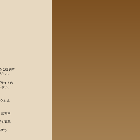
をご提供す
下さい。
ブサイトの
下さい。
号化方式
50万円
明や商品
品者も