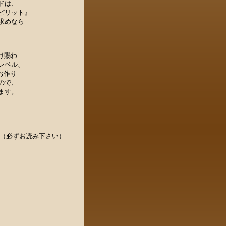
ドは、
ピリット』
求めなら
受け賜わ
レベル、
をお作り
ので、
ます。
（必ずお読み下さい）