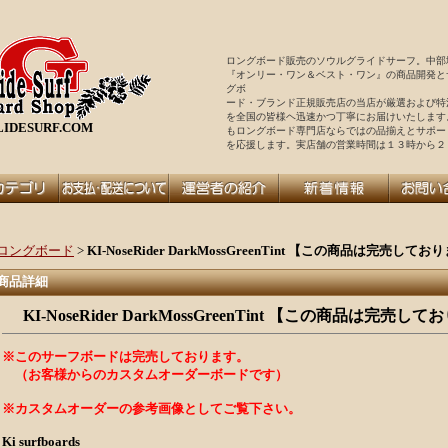
ロングボード販売のソウルグライドサーフ。中部
『オンリー・ワン＆ベスト・ワン』の商品開発と
グボ
ード・ブランド正規販売店の当店が厳選および特
を全国の皆様ヘ迅速かつ丁寧にお届けいたします
IDESURF.COM
もロングボード専門店ならではの品揃えとサポー
を
応援します。実店舗の営業時間は１３時から２
ロングボード
>
KI-NoseRider DarkMossGreenTint 【この商品は完売し
商品詳細
KI-NoseRider DarkMossGreenTint 【この商品は完
※このサーフボードは完売しております
。
（お客様からのカスタムオーダーボードです）
※カスタムオーダーの
参考画像としてご覧下さい。
Ki surfboards