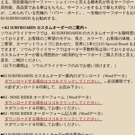
える。現役最強のサーファー・シェイパーと言える櫛本氏が作るサーフボー
高性能、高品質である事はもちろん。サーフィンをする上で最も大切な『ス
が、こめられている究極の『パワー・ボード』。一生物のサーフボードをお
KI SURFBOARDS をお勧めする。
＜KI SURFBOARDS カスタムオーダーのご案内＞
ソウルグライドサーフでは、KI SURFBOARDS のカスタムオーダーを随時
っております。お客様のご希望のモデル、長さ、カラーで、お客様の体格、
ご要望、ターゲットウェイブに合わせた、世界に1本だけの Special Board 
できます。ソウルグライドサーフではオーダー手数料等は頂いておりません
カスタムオーダーが最も理想的かつ経済的なサーフボードご購入方法と言え
是非、ご検討ください。
（以下の書類は、ソウルグライドサーフのみでお使い頂けます。）
■KI SURFBOARDS カスタムオーダー案内のダウンロード（Wordデータ）
ダウンロードする場合はココをクリックしてください。
←必須書類
です。
※必ずダンロード＆印刷して、お読み下さい。
■KI - NOSE RIDER オーダーフォーム（Wordデータ）
ダウンロードする場合はココをクリックしてください。
※ダウンロード＆印刷してお使いください。
■KI - NOSE RIDER オーダーフォーム記入例（Wordデータ）
ダウンロードする場合はココをクリックしてください。
※ダウンロード＆印刷してお使いください。
■KI SURFBOARDS カスタムオーダー総合案内ページ