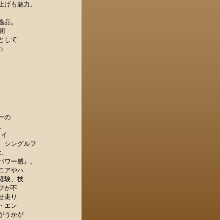
上げも魅力。
逸品。
芸術
として
)
ーの
に、
ライ
、シングルフ
は、
パワー感』。
ニアやハ
経験、技
フが不
せ走り
・エン
がうかが