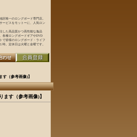
地区唯一のロングボード専門店。
サービスをモットーに、人気ロン
注した高品質かつ高性能な逸品
。各種ロングボードギアやDVD
トで皆様のロングボード・ライフ
１時。定休日は火曜と金曜です。
ております（参考画像)】
売しております（参考画像)】