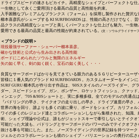
ドライブスピードの速さもピカイチ。高精度なシェイプとパーフェクトな仕
一生物として永くご愛用頂ける最高の品質と高性能を約束。
入手困難なプレミアムなブランクス（フォーム）を採用し製作された贅沢な
櫛本喜彦氏がシェープする KI SURFBOARDS は、性能の高さだけでなく、
品クラスの高精度なシェープと美しくパーフェクトな仕上げも魅力。一生物
愛用できる最高の品質と最高の性能が約束されている。
(文：ソウルグライドサーフ
＜ブランドの説明＞
現役最強サーファー・シェーパー櫛本喜彦。
確かな技術と公式から生み出される高性能
ボードにこめられたソウルと無限のエネルギー
矢の如く早く、剣の如く鋭く、宝石の如く美しく・・・
良質なサーフボードばかりを見てきている眼力のあるＳＧリピーターユーザ
皆様に１番人気のブランド KI SURFBOARDS 。カスタムオーダーをメイン
SURF GURU 櫛本氏が作り出す作品は、'60Sスタイルのノーズライダー、グ
ダー、スピードシェイプ、ガン、ボンザー、ロケットフィッシュ、クァッド
ィンエッグ、'70S &'80Sショートと、実に多種多様。全てのモデルの共通点
『パドリングの早さ、テイクオフの走り出しの早さ、ドライブ速度の早さ、
世界の海を回り、誰よりも多くの波に乗り、ボードをシェイプ。カリフォル
ワイの多くのレジェンド達とコラボレーションしながら集積された、知識、
術、シェイプ理論や公式は、誰もがジェットスキーで牽引しないとテイクオ
可能だった大波も、パドリングとサーフボードのパワーのみでテイクオフさ
抜ける事を可能にした。また、ノーズライディングの世界記録を持つマーク
ジェルとのコラボレーションも彼のシェイプ・バリエーションの奥行の広さ