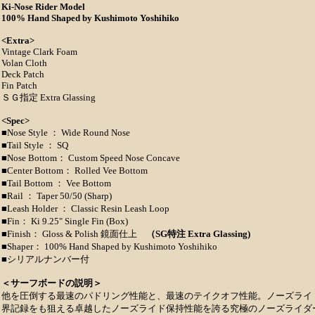
Ki-Nose Rider Model
100% Hand Shaped by Kushimoto Yoshihiko
<Extra>
Vintage Clark Foam
Volan Cloth
Deck Patch
Fin Patch
ＳＧ指定 Extra Glassing
<Spec>
■Nose Style ： Wide Round Nose
■Tail Style ： SQ
■Nose Bottom： Custom Speed Nose Concave
■Center Bottom： Rolled Vee Bottom
■Tail Bottom ： Vee Bottom
■Rail ： Taper 50/50 (Sharp)
■Leash Holder ： Classic Resin Leash Loop
■Fin： Ki 9.25" Single Fin (Box)
■Finish： Gloss & Polish 鏡面仕上
（SG特注 Extra Glassing)
■Shaper： 100% Hand Shaped by Kushimoto Yoshihiko
■シリアルナンバー付
＜サーフボードの説明＞
他を圧倒する最速のパドリング性能と、最速のテイクオフ性能。ノーズライ
界記録をも狙える卓越したノーズライド保持性能を誇る究極のノーズライダ