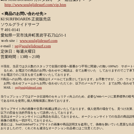
http://www.soulglidesurf.com/vip.htm
＜商品のお問い合わせ先＞
KI SURFBOARDS 正規販売店
ソウルグライドサーフ
〒491-0141
愛知県一宮市浅井町黒岩字石刀山51-1
ｗeb site：
www.soulglidesurf.com
e-mail：
sg@soulglidesurf.com
定休日：毎週火曜日
営業時間：13時～21時
※現在、当店では少人数のスタッフで全国の皆様へ順番かつ平等に間違いの無い100%の サポート
るため、お電話での商品のお問い合わせやご相談は、全てお断りいた しておりますのでご了承
※お電話でのご注文も全てお断りいたしております。
※商品へのお問い合わせやご相談はＥメールにてお受けしております。お手数ですが、この ウェ
お問い合わせフォームからお問い合わせいただくか、以下のメールアドレス までお問い合わせ
MAIL：
sg@soulglidesurf.com
当ウェブショップではデータ伝送時のセキュリティ向上のため、必要なWebページに業界標準の暗
であるSSLを使用し個人情報保護に努めております。
当ウェブサイト内の画像や文章の転載は禁止いたしております。個人使用の場合でも、見つけ次第、
以下の罰金を法的手段をもって請求いたしております。
当店はオークションサイトには商品を出品しておりません。オークションサイトでの当店の商品説
画像の使用も一切許可しておりません。
過去には、SoulGlideSurfウェブサイトの画像や商品説明文を盗用して、偽物を捌いていた悪質な出
おりましたので、くれぐれも違法なオークション出品者にはご注意ください。