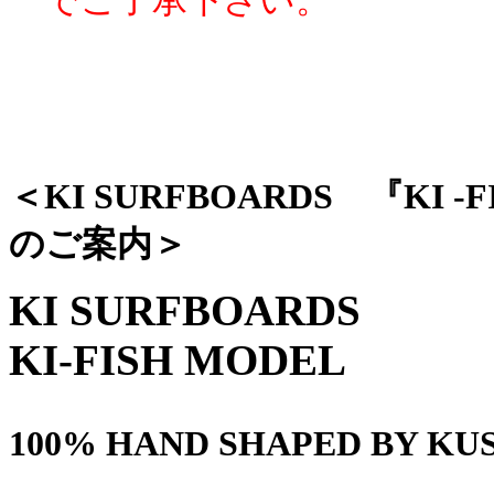
でご了承下さい。
＜KI SURFBOARDS 『KI
のご案内＞
KI SURFBOARDS
KI-FISH MODEL
100% HAND SHAPED BY KU